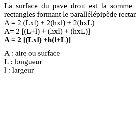
La surface du pave droit est la somme 
rectangles formant le parallélépipède recta
A = 2 (Lxl) + 2(hxl) + 2(hxL)
A= 2 [(L+l) + (hxl) + (hxL)]
A = 2 [(Lxl) +h(l+L)]
A : aire ou surface
L : longueur
l : largeur