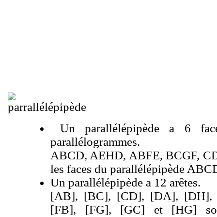
Un parallélépipède a 6 fac
parallélogrammes.
ABCD, AEHD, ABFE, BCGF, CD
les faces du parallélépipède A
Un parallélépipède a 12 arêtes.
[AB], [BC], [CD], [DA], [DH], 
[FB], [FG], [GC] et [HG] so