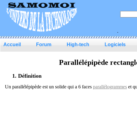
.
Accueil
Forum
High-tech
Logiciels
Parallélépipède rectangl
1. Définition
Un parallélépipède est un solide qui a 6 faces
parallélogrammes
et qu