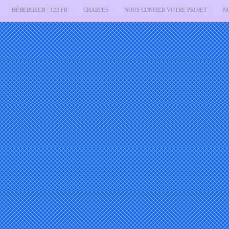
HÉBERGEUR : 123.FR
CHARTES
NOUS CONFIER VOTRE PROJET
N