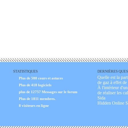
STATISTIQUES
DERNIÈRES QUES
Quelle est la pa
Plus de 500 cours et astuces
de gaz à effet de 
Plus de 418 logiciels
À l'intérieur d'u
plus de
12757 Messages sur le forum
de réaliser les c
Sida
Plus de
1811
membres.
Hidden Online S
8 visiteurs en ligne